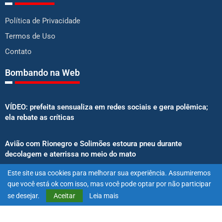
Política de Privacidade
Termos de Uso
Contato
Bombando na Web
VÍDEO: prefeita sensualiza em redes sociais e gera polêmica;
ela rebate as críticas
Avião com Rionegro e Solimões estoura pneu durante
decolagem e aterrissa no meio do mato
Este site usa cookies para melhorar sua experiência. Assumiremos
Senado aprova proibição de atletas e influenciadores em
que você está ok com isso, mas você pode optar por não participar
anúncios de bets
se desejar.
Aceitar
Leia mais
@2025 – Todos os direitos reservados. Projetado e desenvolvido