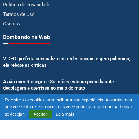
Política de Privacidade
Termos de Uso
Contato
Bombando na Web
VÍDEO: prefeita sensualiza em redes sociais e gera polêmica;
ela rebate as críticas
Avião com Rionegro e Solimões estoura pneu durante
decolagem e aterrissa no meio do mato
Este site usa cookies para melhorar sua experiência. Assumiremos
Senado aprova proibição de atletas e influenciadores em
que você está ok com isso, mas você pode optar por não participar
anúncios de bets
se desejar.
Aceitar
Leia mais
@2025 – Todos os direitos reservados. Projetado e desenvolvido
por
Exímio Agência