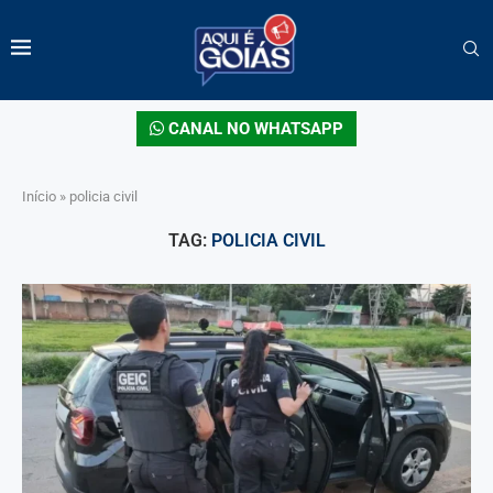
CANAL NO WHATSAPP
Início
»
policia civil
TAG:
POLICIA CIVIL