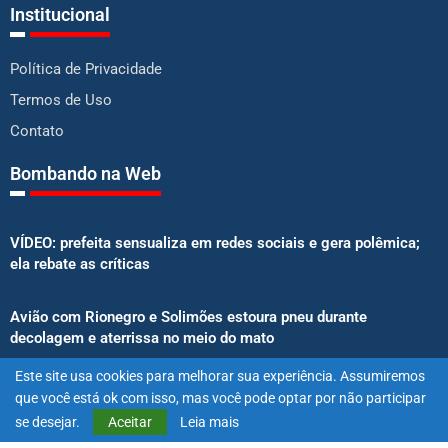
Institucional
Política de Privacidade
Termos de Uso
Contato
Bombando na Web
VÍDEO: prefeita sensualiza em redes sociais e gera polêmica;
ela rebate as críticas
Avião com Rionegro e Solimões estoura pneu durante
decolagem e aterrissa no meio do mato
Este site usa cookies para melhorar sua experiência. Assumiremos
Senado aprova proibição de atletas e influenciadores em
que você está ok com isso, mas você pode optar por não participar
anúncios de bets
se desejar.
Aceitar
Leia mais