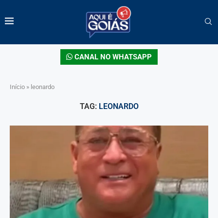
CANAL NO WHATSAPP
Início
»
leonardo
TAG:
LEONARDO