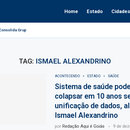
Home
Estado
Cidades
onsolida Grupo Político e Aponta Caminhos...
TAG:
ISMAEL ALEXANDRINO
ACONTECENDO
ESTADO
SAÚDE
Sistema de saúde pod
colapsar em 10 anos 
unificação de dados, al
Ismael Alexandrino
por
Redação Aqui é Goiás
9 de de