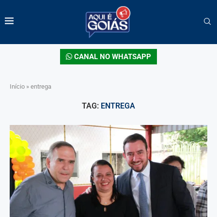
CANAL NO WHATSAPP
Início
»
entrega
TAG:
ENTREGA