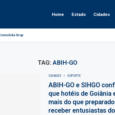
Home
Estado
Cidades
onsolida Grupo Político e Aponta Caminhos...
TAG:
ABIH-GO
CIDADES
ESPORTE
ABIH-GO e SIHGO con
que hotéis de Goiânia 
mais do que preparado
receber entusiastas d